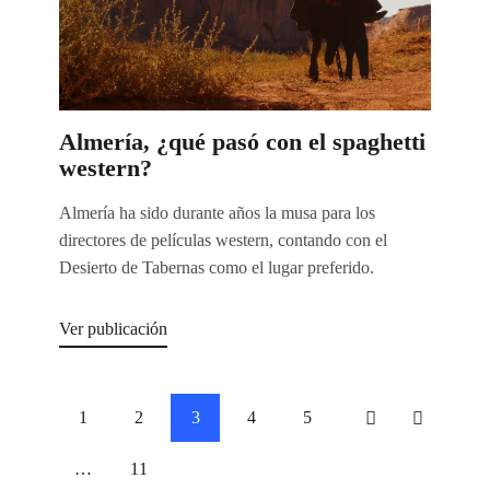
Almería, ¿qué pasó con el spaghetti
western?
Almería ha sido durante años la musa para los
directores de películas western, contando con el
Desierto de Tabernas como el lugar preferido.
Ver publicación
Paginación
PÁGINA
1
PÁGINA
2
PÁGINA
3
PÁGINA
4
PÁGINA
5
<
>
de
entradas
…
PÁGINA
11