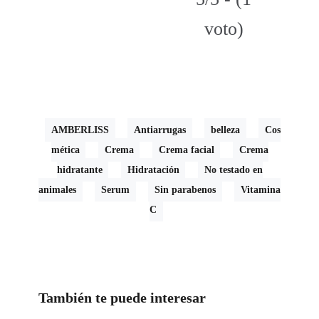
voto)
AMBERLISS
Antiarrugas
belleza
Cos
mética
Crema
Crema facial
Crema
hidratante
Hidratación
No testado en
animales
Serum
Sin parabenos
Vitamina
C
También te puede interesar