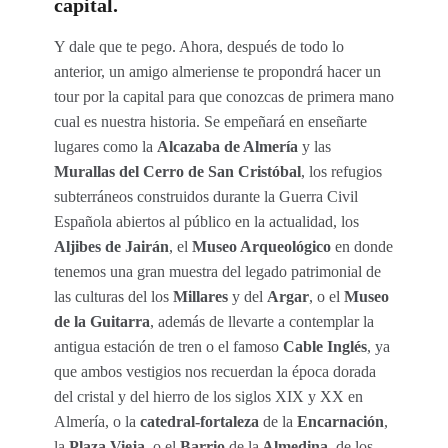
capital.
Y dale que te pego. Ahora, después de todo lo
anterior, un amigo almeriense te propondrá hacer un
tour por la capital para que conozcas de primera mano
cual es nuestra historia. Se empeñará en enseñarte
lugares como la
Alcazaba de Almería
y las
Murallas del Cerro de San Cristóbal
, los refugios
subterráneos construidos durante la Guerra Civil
Española abiertos al público en la actualidad, los
Aljibes de Jairán
, el
Museo Arqueológico
en donde
tenemos una gran muestra del legado patrimonial de
las culturas del los
Millares
y del
Argar
, o el
Museo
de la Guitarra
, además de llevarte a contemplar la
antigua estación de tren o el famoso
Cable Inglés
, ya
que ambos vestigios nos recuerdan la época dorada
del cristal y del hierro de los siglos XIX y XX en
Almería, o la
catedral-fortaleza
de la
Encarnación
,
la
Plaza Vieja
, o el
Barrio
de la
Almedina
, de los