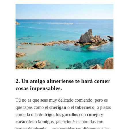
2. Un amigo almeriense te hará comer
cosas impensables.
Tú no es que seas muy delicado comiendo, pero es
que tapas como el
chérigan
o el
tabernero
, o platos
como la olla de
trigo
, los
gurullos
con
conejo
y
caracoles
o la
migas
, ¡atención!: elaboradas con
harina de
sémola
… son comidas tan diferentes a las