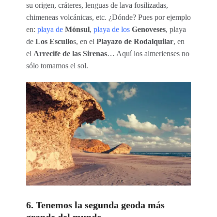
su origen, cráteres, lenguas de lava fosilizadas,
chimeneas volcánicas, etc. ¿Dónde? Pues por ejemplo
en:
playa de
Mónsul
,
playa de los
Genoveses
, playa
de
Los Escullo
s, en el
Playazo de Rodalquilar
, en
el
Arrecife de las Sirenas
… Aquí los almerienses no
sólo tomamos el sol.
6. Tenemos la segunda geoda más
grande del mundo