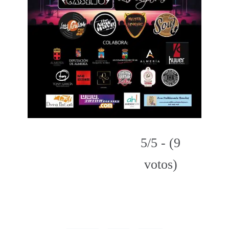
5/5 - (9
votos)