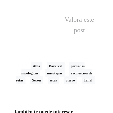
Valora este
post
Abla
Bayárcal
jornadas
micológicas
micotapas
recolección de
setas
Serón
setas
Sierro
Tahal
También te puede interesar