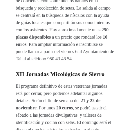
de concienciación sobre buenos hábitos en la
búsqueda y recolección de setas. La salida al campo
se centrará en la búsqueda de níscalos con la ayuda
de guías locales que compartirán sus conocimientos
con los asistentes. Hay aproximadamente unas
250
plazas disponibles
a un precio que rondará los
10
euros
. Para ampliar información e inscribirse se
puede llamar a partir del viernes 6 al Ayuntamiento de
Tahal al teléfono 950 43 48 54.
XII Jornadas Micológicas de Sierro
El programa definitivo de estas veteranas jornadas
está por cerrar, pero podemos adelantar algunos
detalles. Serán el fin de semana del
21 y 22 de
noviembre
. Por unos
20 euros
, se podrá asistir el
sábado a las jornadas divulgativas, y talleres de
identificación y cocina con setas. El domingo será el
día en el que los asistentes se trasladan al coto