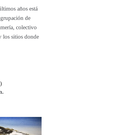
últimos años está
 Agrupación de
mería, colectivo
 los sitios donde
)
h.