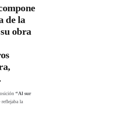
e compone
a de la
 su obra
ros
ra,
.
posición
“Al sur
reflejaba la