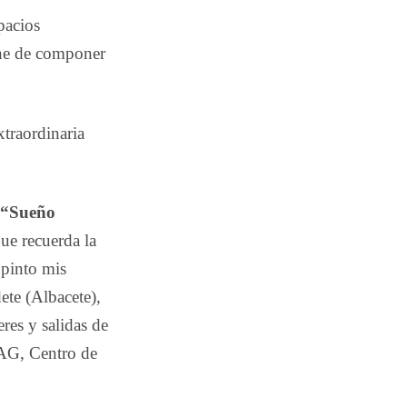
pacios
ine de componer
xtraordinaria
n
“Sueño
ue recuerda la
 pinto mis
ete (Albacete),
res y salidas de
CIAG, Centro de