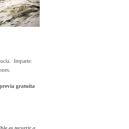
ucía. Imparte:
ones.
previa gratuita
le es recurrir a