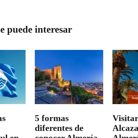
e puede interesar
as
5 formas
Visitar
diferentes de
Alcaza
ul en
conocer Almería
Almer