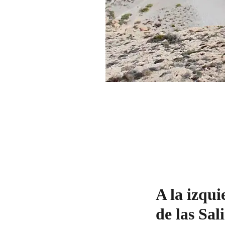
A la izqui
de las Sal