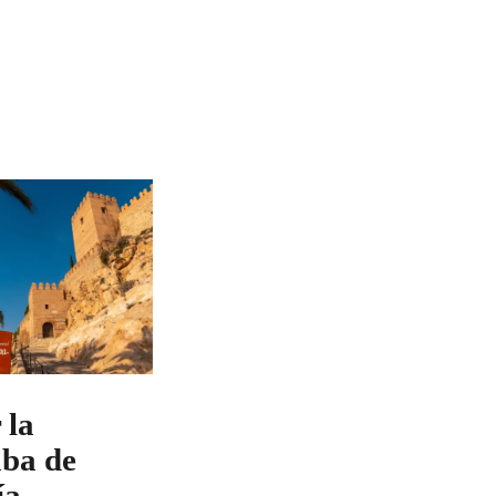
 la
ba de
ía