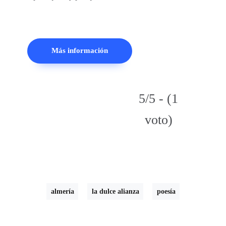
Más información
5/5 - (1
voto)
almería
la dulce alianza
poesía