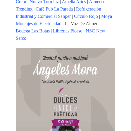
Color
|
Nuevo Torreluz
|
Amelia Artés
|
Almería
Trending
|
Café Pub La Parada
|
Refrigeración
Industrial y Comercial Sanper
|
Círculo Rojo
|
Moya
Montajes de Electricidad
| La Voz De Almería |
Bodega Las Botas
|
Librerías Picaso
|
NSC New
Serco