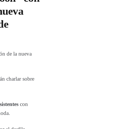
 nueva
de
ón de la nueva
n charlar sobre
istentes
con
moda.