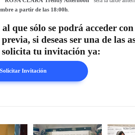
o
“ROSA CLARÁ Trendy Afternoon”
será la tarde anteri
embre a partir de las 18:00h
.
 al que sólo se podrá acceder con
 previa, si deseas ser una de las a
 solicita tu invitación ya:
Solicitar Invitación