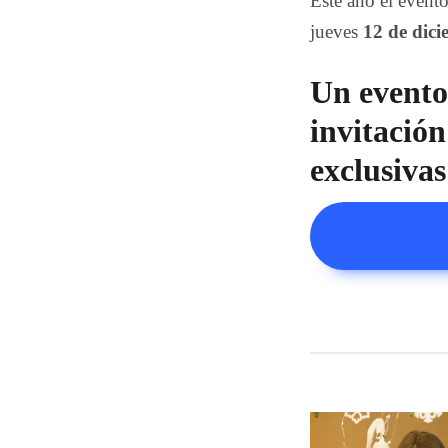
Este año el event
jueves
12 de dici
Un evento
invitación
exclusivas