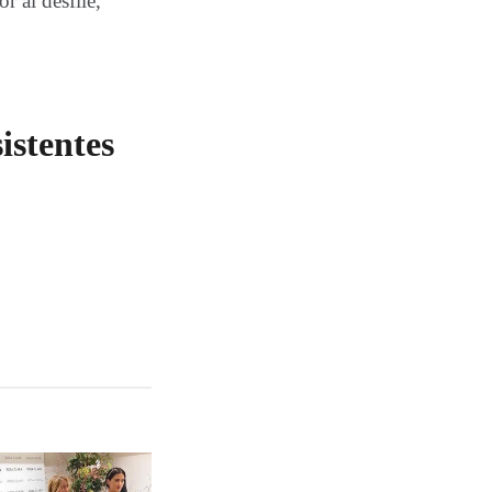
or al desfile,
sistentes