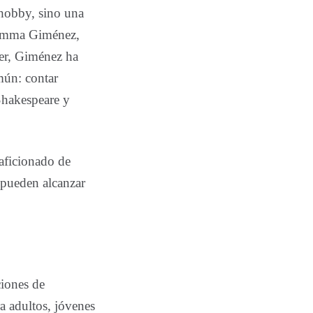
 hobby, sino una
 Gemma Giménez,
ber, Giménez ha
mún: contar
 Shakespeare y
aficionado de
 pueden alcanzar
ciones de
a adultos, jóvenes