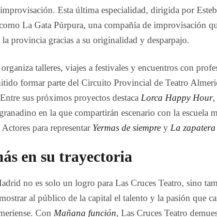
 improvisación. Esta última especialidad, dirigida por Est
s como La Gata Púrpura, una compañía de improvisación q
 la provincia gracias a su originalidad y desparpajo.
rganiza talleres, viajes a festivales y encuentros con profes
itido formar parte del Circuito Provincial de Teatro Almeri
. Entre sus próximos proyectos destaca
Lorca Happy Hour
,
 granadino en la que compartirán escenario con la escuela 
Actores para representar
Yermas de siempre
y
La zapatera
ás en su trayectoria
adrid no es solo un logro para Las Cruces Teatro, sino ta
ostrar al público de la capital el talento y la pasión que car
lmeriense. Con
Mañana función
, Las Cruces Teatro demue