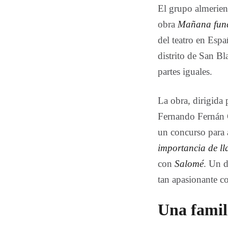
El grupo almerie
obra
Mañana fun
del teatro en Espa
distrito de San Bl
partes iguales.
La obra, dirigida
Fernando Fernán G
un concurso para a
importancia de l
con
Salomé
. Un d
tan apasionante c
Una famil