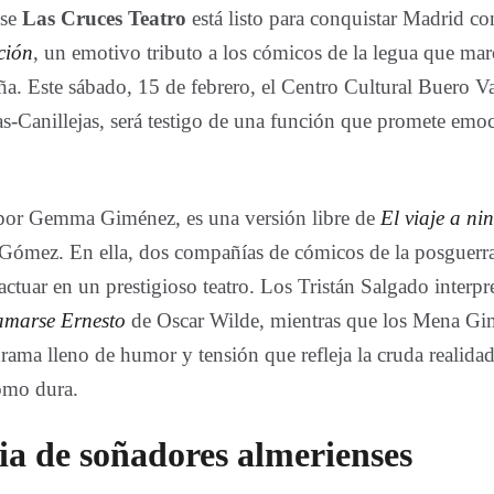
nse
Las Cruces Teatro
está listo para conquistar Madrid co
ción
, un emotivo tributo a los cómicos de la legua que marc
ña. Este sábado, 15 de febrero, el Centro Cultural Buero Val
as-Canillejas, será testigo de una función que promete emoc
 por Gemma Giménez, es una versión libre de
El viaje a ni
ómez. En ella, dos compañías de cómicos de la posguerra
ctuar en un prestigioso teatro. Los Tristán Salgado interp
lamarse Ernesto
de Oscar Wilde, mientras que los Mena Gim
rama lleno de humor y tensión que refleja la cruda realida
omo dura.
ia de soñadores almerienses