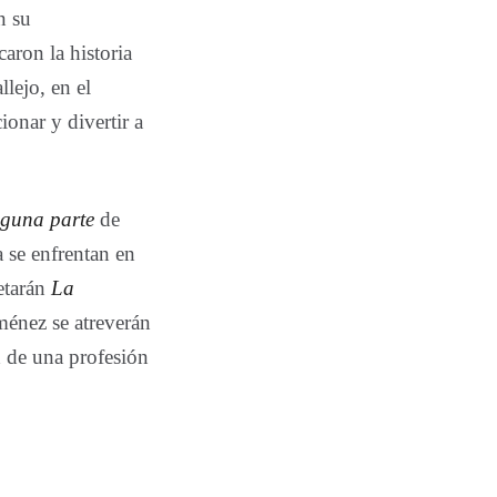
n su
aron la historia
lejo, en el
ionar y divertir a
nguna parte
de
 se enfrentan en
retarán
La
énez se atreverán
d de una profesión