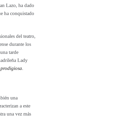
eban Lazo, ha dado
ue ha conquistado
ionales del teatro,
ense durante los
 una tarde
madrileña Lady
 prodigiosa
.
mbién una
acterizan a este
stra una vez más