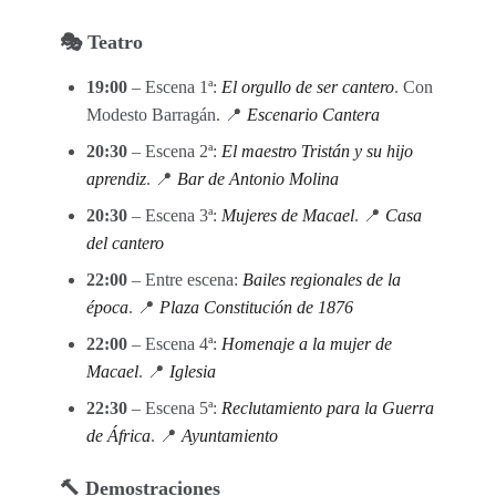
🎭 Teatro
19:00
– Escena 1ª:
El orgullo de ser cantero
. Con
Modesto Barragán. 📍
Escenario Cantera
20:30
– Escena 2ª:
El maestro Tristán y su hijo
aprendiz
. 📍
Bar de Antonio Molina
20:30
– Escena 3ª:
Mujeres de Macael
. 📍
Casa
del cantero
22:00
– Entre escena:
Bailes regionales de la
época
. 📍
Plaza Constitución de 1876
22:00
– Escena 4ª:
Homenaje a la mujer de
Macael
. 📍
Iglesia
22:30
– Escena 5ª:
Reclutamiento para la Guerra
de África
. 📍
Ayuntamiento
🔨 Demostraciones