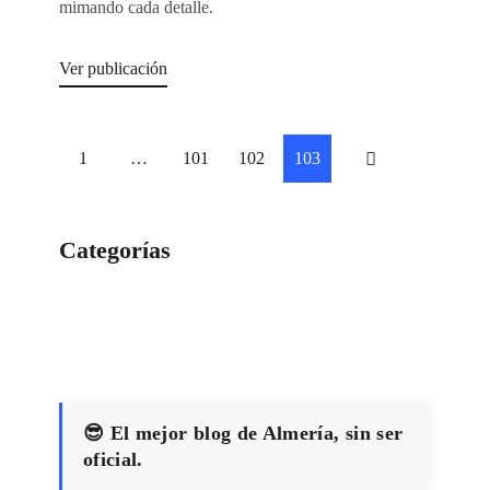
mimando cada detalle.
Ver publicación
Paginación
PÁGINA
1
…
PÁGINA
101
PÁGINA
102
PÁGINA
103
<
de
entradas
Categorías
Categorías
😎 El mejor blog de Almería, sin ser
oficial.