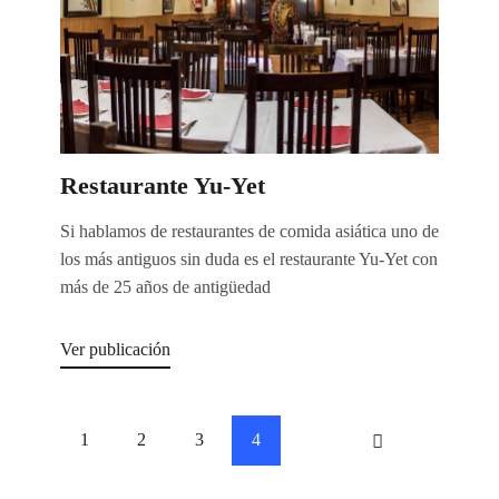
Restaurante Yu-Yet
Si hablamos de restaurantes de comida asiática uno de
los más antiguos sin duda es el restaurante Yu-Yet con
más de 25 años de antigüedad
Ver publicación
Paginación
PÁGINA
1
PÁGINA
2
PÁGINA
3
PÁGINA
4
<
de
entradas