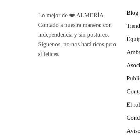
Blog
Lo mejor de ❤️ ALMERÍA
Contado a nuestra manera: con
Tiend
independencia y sin postureo.
Equi
Síguenos, no nos hará ricos pero
Amba
sí felices.
Asoc
Publi
Conta
El rol
Cond
Aviso