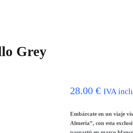
llo Grey
28.00
€
IVA incl
Embárcate en un viaje vis
Almería”, con esta exclu
paspartú en marco blanco