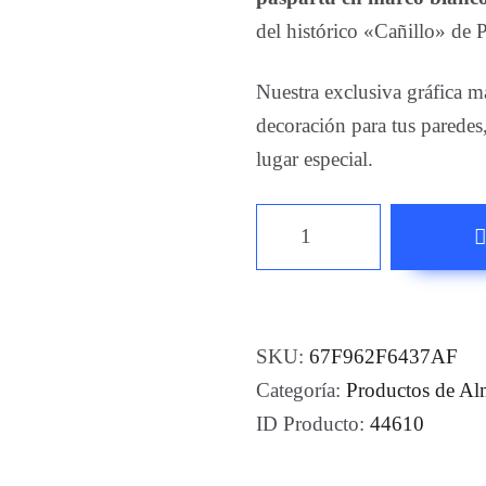
del histórico «Cañillo» de 
Nuestra exclusiva gráfica m
decoración para tus paredes
lugar especial.
Cuadro
El
Cañillo
Grey
cantidad
SKU:
67F962F6437AF
Categoría:
Productos de Al
ID Producto:
44610