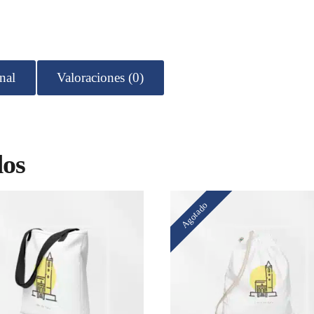
nal
Valoraciones (0)
dos
Agotado