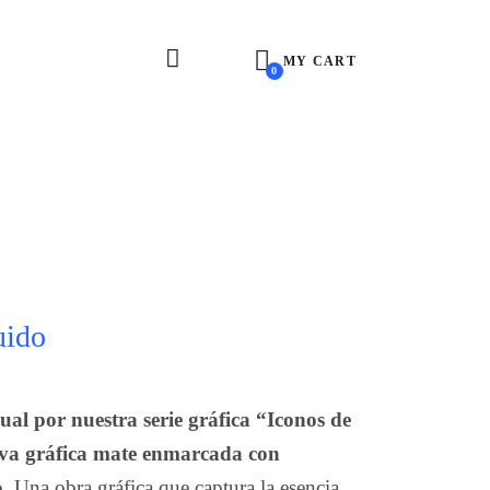
MY CART
0
uido
ual por nuestra serie gráfica “Iconos de
siva gráfica mate enmarcada con
.
Una obra gráfica que captura la esencia