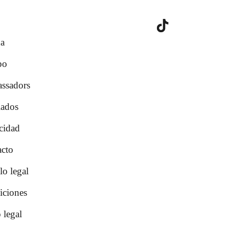
a
po
ssadors
iados
cidad
cto
lo legal
iciones
 legal