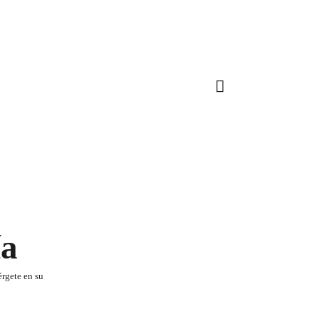
ía
érgete en su